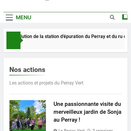
MENU
ave pollution de la station d’épuration du Perray et du ru du fe
ours Ago
Nos actions
Les actions et projets du Perray Vert
Une passionnante visite du
merveilleux jardin de Sonja
au Perray !
Le Perray Vert
2 semaines