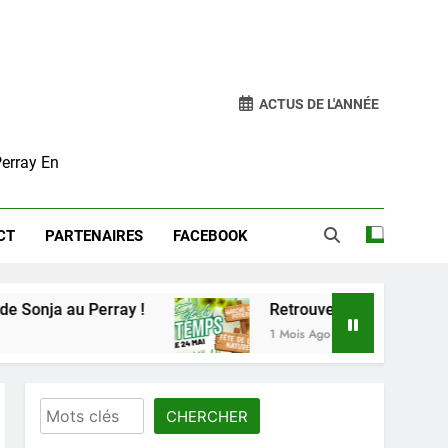
ACTUS DE L'ANNÉE
Perray En
CT
PARTENAIRES
FACEBOOK
nja au Perray !
Retrouvez Le Perray Vert ce d
1 Mois Ago
Rechercher
CHERCHER