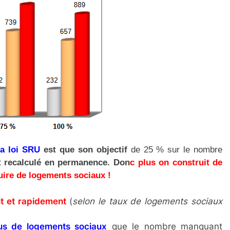
la loi SRU
est que son
objectif
de 25 % sur le nombre
t recalculé en per
m
anence. Don
c
plus on construit de
ruire de logements sociaux !
t et rapidement
(
selon le taux de logements sociaux
us de logements sociaux
que le nombre manquant