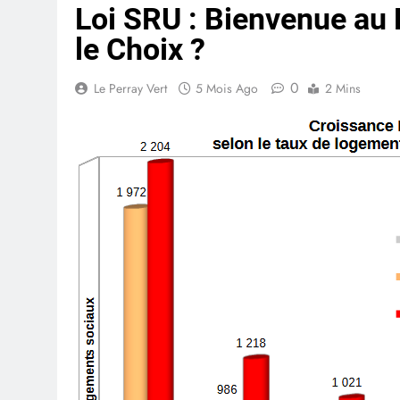
Loi SRU : Bienvenue au 
le Choix ?
0
Le Perray Vert
5 Mois Ago
2 Mins