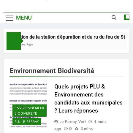
MENU
Pollution de la station d’épuration et du ru du feu de St Je
11 Heures Ago
Environnement Biodiversité
Quels projets PLU &
Environnement des
candidats aux municipales
ENVIRONNEMENT
? Leurs réponses
BIODIVERSITÉ
Le Perray Vert
4 mois
PLU LE PERRAY
ago
0
3 mins